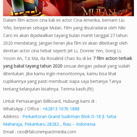
Dalam film action cina kali ini actor Cina-Amerika, bernam Liu
Yifei, berperan sebagai Mulan. Film yang disutradarai oleh Niki
Caro ini akan dijadwalkan tayang bulan maret tanggal 27 tahun
2020 mendatang. Jangan heran jika film ini akan dibintangi oleh
deretan actor cina hebat seperti Jet Li, Donnie Yen, Gong Li,
Yoson An, Tzi Ma, da Rosalind Chao Itu di ke
7 film action terbaik
yang bakal tayang tahun 2020
sesuai dengan jadwal yang sudah
ditentukan. Jika kamu ingin menontonnya, kamu bisa lihat
cuplikannya yang pasti membuat siapa saja bertanya Tanya
tentang kelanjutan kisahnya. Terima kasih.(fit)
Untuk Pemasangan Billboard, Hubungi kami di :
WhatsApp / Office :
+62813 1076 1888
Address :
Perkantoran Grand Sudirman Blok D-18 Jl. Setia
Maharaja, Pekanbaru 28282 , Riau – Indonesia
Email :
ceo@falconimpactmedia.com