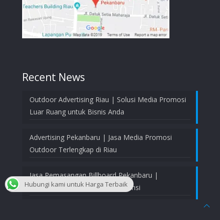
Recent News
Outdoor Advertising Riau | Solusi Media Promosi
Luar Ruang untuk Bisnis Anda
Advertising Pekanbaru | Jasa Media Promosi
Outdoor Terlengkap di Riau
Jasa Pemasangan Billboard Pekanbaru |
Hubungi kami untuk Harga Terbaik
Profesional, Aman, dan Bergaransi