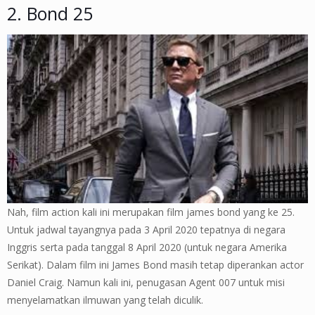
2. Bond 25
Nah, film action kali ini merupakan film james bond yang ke 25.
Untuk jadwal tayangnya pada 3 April 2020 tepatnya di negara
Inggris serta pada tanggal 8 April 2020 (untuk negara Amerika
Serikat). Dalam film ini James Bond masih tetap diperankan actor
Daniel Craig. Namun kali ini, penugasan Agent 007 untuk misi
menyelamatkan ilmuwan yang telah diculik.